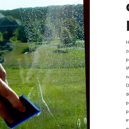
H
z
p
W
n
D
d
p
p
e
g