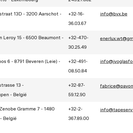
straat 13D - 3200 Aarschot -
+32-16-
info@bvx.be
36.03.67
n Leroy 15 - 6500 Beaumont -
+32-470-
enerlux.wt@gm
30.25.49
os 6 - 8791 Beveren (Leie) -
+32-491-
info@jvoglasfo
08.50.84
trasse 13 -
+32-87-
fabrice@pavon
pen - België
59.12.90
Zenobe Gramme 7 - 1480
+32-2-
info@tapeserv
- België
367.89.00