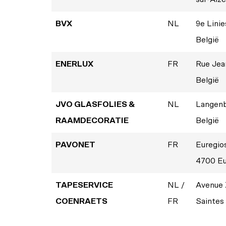
BVX
NL
9e Linie
België
ENERLUX
FR
Rue Jea
België
JVO GLASFOLIES &
NL
Langenb
RAAMDECORATIE
België
PAVONET
FR
Euregios
4700 Eu
TAPESERVICE
NL /
Avenue 
COENRAETS
FR
Saintes 