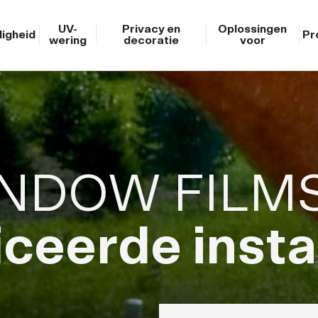
UV-
Privacy en
Oplossingen
ligheid
Pr
wering
decoratie
voor
INDOW FILM
iceerde insta