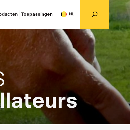
oducten
Toepassingen
NL
S
llateurs