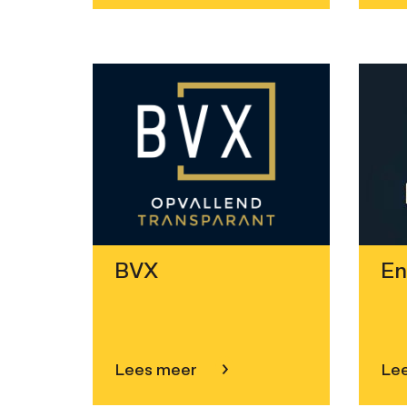
BVX
En
Lees meer
Le