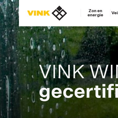
Zon en
Vei
energie
Contacteer ons
Installateurs
Keuzewijzer
Contacteer ons
VINK W
Installateurs
Keuzewijzer
gecertif
Zon en energie
Veiligheid