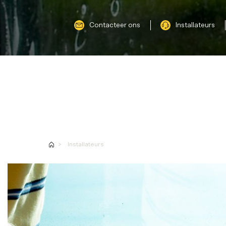
UV-wering
Privacy en decoratie
Contacteer ons
Installateurs
Oplossingen voor
Producten
Toepassingen
Installateurs