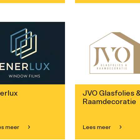
erlux
JVO Glasfolies 
Raamdecoratie
es meer
Lees meer