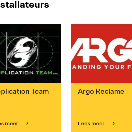
stallateurs
plication Team
Argo Reclame
es meer
Lees meer