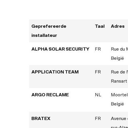
Geprefereerde
Taal
Adres
installateur
ALPHA SOLAR SECURITY
FR
Rue du M
België
APPLICATION TEAM
FR
Rue de l
Ransart 
ARGO RECLAME
NL
Moortel
België
BRATEX
FR
Avenue 
sur-Alz