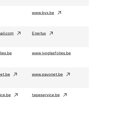
www.bvx.be
ail.com
Enerlux
lies.be
www.jvoglasfolies.be
et.be
www.pavonet.be
ice.be
tapeservice.be