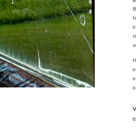
B
t
s
r
v
H
o
s
o
V
c