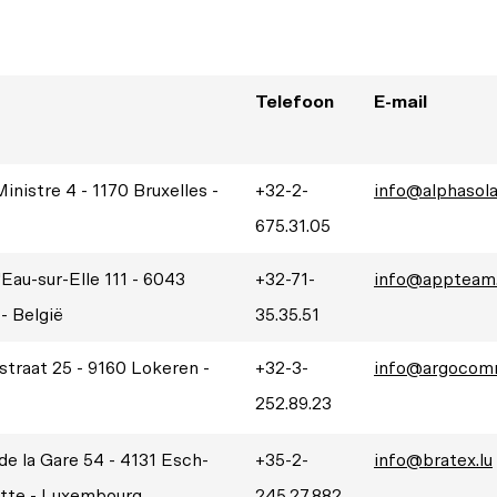
Telefoon
E-mail
inistre 4 - 1170 Bruxelles -
+32-2-
info@alphasola
675.31.05
'Eau-sur-Elle 111 - 6043
+32-71-
info@appteam
- België
35.35.51
straat 25 - 9160 Lokeren -
+32-3-
info@argocomm
252.89.23
de la Gare 54 - 4131 Esch-
+35-2-
info@bratex.lu
ette - Luxembourg
245.27.882