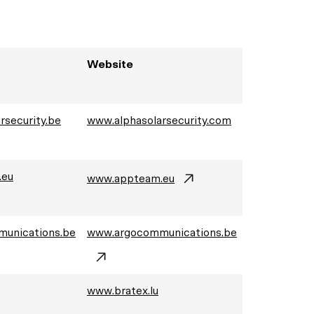
Website
rsecurity.be
www.alphasolarsecurity.com
.eu
www.appteam.eu
unications.be
www.argocommunications.be
www.bratex.lu